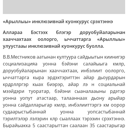
«Арыллыы» инклюзивнай куонкурус срэхтэннэ
Аллараа Бэстээх блэгэр доруобуйаларынан
хааччахтаах оолорго, ыччаттарга «Арыллыы»
улуустааы инклюзивнай куонкурус буолла.
В.В.Местников аатынан култуура сайдыытын киинигэр
социализацияа уонна бэйэни салайыыга кмлр,
доруобуйаларынан хааччахтаах, инбэлиит оолорго,
ыччаттарга кыра эрдэхтэриттэн айар дьоурдарын
крдрллргэр кыах биэрэр, айар лэ н социальнай
мээйдэри туоратар, бэйэни сыаналааыны рдэтэр
уонна уопут атастаар, талааннаах дьону арыйар
уонна сайдалларыгар кмлр, инбэлииттэргэ км оорор
судаарыстыбаннай уонна уопсастыбаннай
тэрилтэлэр лэлэрин клр сыаллаах тэрээин срэхтэннэ.
Бырайыакка 5 саастарыттан саалаан 35 саастарыгар