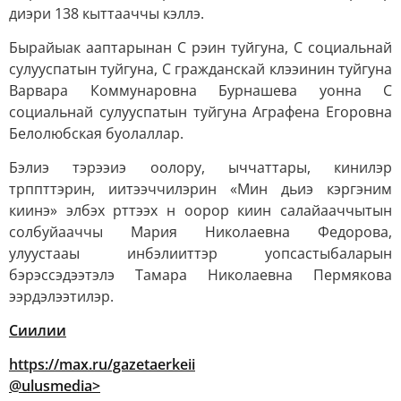
диэри 138 кыттааччы кэллэ.
Бырайыак ааптарынан С рэин туйгуна, С социальнай
сулууспатын туйгуна, С гражданскай клээинин туйгуна
Варвара Коммунаровна Бурнашева уонна С
социальнай сулууспатын туйгуна Аграфена Егоровна
Белолюбская буолаллар.
Бэлиэ тэрээиэ оолору, ыччаттары, кинилэр
трппттэрин, иитээччилэрин «Мин дьиэ кэргэним
киинэ» элбэх рттээх н оорор киин салайааччытын
солбуйааччы Мария Николаевна Федорова,
улуустааы инбэлииттэр уопсастыбаларын
бэрэссэдээтэлэ Тамара Николаевна Пермякова
ээрдэлээтилэр.
Сиилии
https://max.ru/gazetaerkeii
@ulusmedia>