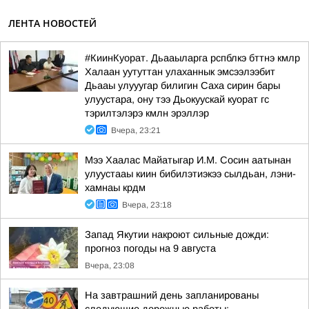
ЛЕНТА НОВОСТЕЙ
#КиинКуорат. Дьааыларга рспблкэ бттнэ кмлр
Халаан уутуттан улаханнык эмсээлээбит
Дьааы улууугар билигин Саха сирин бары
улуустара, ону тээ Дьокуускай куорат гс
тэрилтэлэрэ кмлн эрэллэр
Вчера, 23:21
Мээ Хаалас Майатыгар И.М. Сосин аатынан
улуустааы киин бибилэтиэкээ сылдьан, лэни-
хамнаы крдм
Вчера, 23:18
Запад Якутии накроют сильные дожди:
прогноз погоды на 9 августа
Вчера, 23:08
На завтрашний день запланированы
следующие дорожные работы: