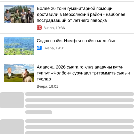
Более 26 тонн гуманитарной помощи
доставили в Верхоянский район - наиболее
пострадавший от летнего паводка
Вчера, 19:36
Сэдэх нээйи. Нимфея нээйи тыллыбыт
Вчера, 19:31
Алааска. 2026 сылга гс клнэ ааааччы кутун
туппут «Чолбон» сурунаал трттэммитэ сылын
туолар
Вчера, 19:01