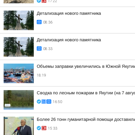
17:22
Детализация нового памятника
08:36
Детализация нового памятника
08:33
Объемы заправки увеличились в Южной Якути
18:19
Сводка по лесным пожарам в Якутии (на 7 авгу
16:50
Более 26 тонн гуманитарной помощи доставили
15:33