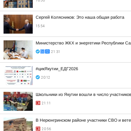
16:50
Сергей Колясников: Это наша общая работа
15:54
Министерство ЖКХ и энергетики Республики Са
21:31
#цикЯкутии_ЕДГ2026
20:12
Школьники из Якутии вошли в число участнико
21:11
В Нерюнгринском районе участники СВО и вете
20:56