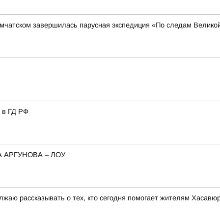
амчатском завершилась парусная экспедиция «По следам Велико
 в ГД РФ
 АРГУНОВА – ЛОУ
лжаю рассказывать о тех, кто сегодня помогает жителям Хасавю