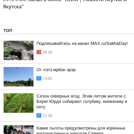
Якутска"
ТОП
Подписывайтесь на канал MAX.ru/SakhaDay!
09:36
От лэтэ мрйэн эрэр
10:03
Сезон северных ягод. Этим летом жители с.
Берег Юрдя собирают голубику, княженику и
охту
12:36
Какие льготы предусмотрены для коренных
малочисленных народов Севера