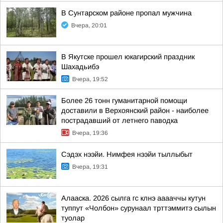
В Сунтарском районе пропал мужчина
Вчера, 20:01
В Якутске прошел юкагирский праздник
Шахадьибэ
Вчера, 19:52
Более 26 тонн гуманитарной помощи
доставили в Верхоянский район - наиболее
пострадавший от летнего паводка
Вчера, 19:36
Сэдэх нээйи. Нимфея нээйи тыллыбыт
Вчера, 19:31
Алааска. 2026 сылга гс клнэ ааааччы кутун
туппут «Чолбон» сурунаал трттэммитэ сылын
туолар