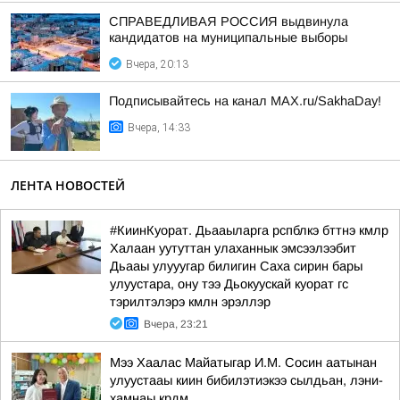
СПРАВЕДЛИВАЯ РОССИЯ выдвинула
кандидатов на муниципальные выборы
Вчера, 20:13
Подписывайтесь на канал MAX.ru/SakhaDay!
Вчера, 14:33
ЛЕНТА НОВОСТЕЙ
#КиинКуорат. Дьааыларга рспблкэ бттнэ кмлр
Халаан уутуттан улаханнык эмсээлээбит
Дьааы улууугар билигин Саха сирин бары
улуустара, ону тээ Дьокуускай куорат гс
тэрилтэлэрэ кмлн эрэллэр
Вчера, 23:21
Мээ Хаалас Майатыгар И.М. Сосин аатынан
улуустааы киин бибилэтиэкээ сылдьан, лэни-
хамнаы крдм