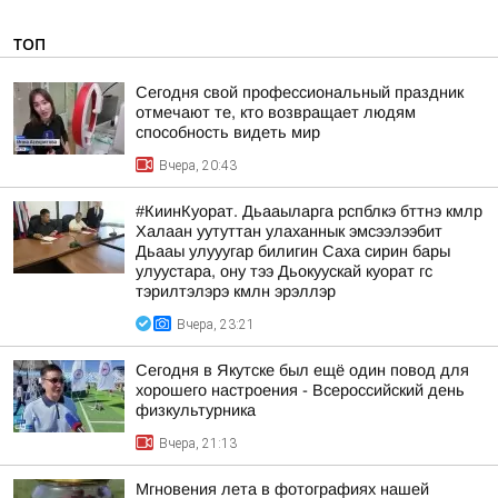
ТОП
Сегодня свой профессиональный праздник
отмечают те, кто возвращает людям
способность видеть мир
Вчера, 20:43
#КиинКуорат. Дьааыларга рспблкэ бттнэ кмлр
Халаан уутуттан улаханнык эмсээлээбит
Дьааы улууугар билигин Саха сирин бары
улуустара, ону тээ Дьокуускай куорат гс
тэрилтэлэрэ кмлн эрэллэр
Вчера, 23:21
Сегодня в Якутске был ещё один повод для
хорошего настроения - Всероссийский день
физкультурника
Вчера, 21:13
Мгновения лета в фотографиях нашей