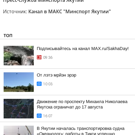
Пресс-служба Минспорта Якутии
Источник:
Канал в МАКС "Минспорт Якутии"
ТОП
Подписывайтесь на канал MAX.ru/SakhaDay!
09:36
От лэтэ мрйэн эрэр
10:03
Движение по проспекту Михаила Николаева
Якутска ограничат до 17 августа
16:07
В Якутии началась транспортировка судна
«Океанолог»: работы в Тикси успешно