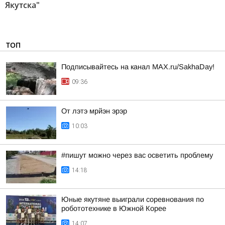
Якутска"
ТОП
Подписывайтесь на канал MAX.ru/SakhaDay!
09:36
От лэтэ мрйэн эрэр
10:03
#пишут можно через вас осветить проблему
14:18
Юные якутяне выиграли соревнования по
робототехнике в Южной Корее
14:07