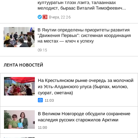
култууратын тлээх лэитэ, талааннаах
мелодист, быраас Виталий Тимофеевич...
Вчера, 22:26
В Якутии определены приоритеты развития
"Движения Первых": системная координация
на местах — ключ к успеху
09:15
ЛЕНТА НОВОСТЕЙ
На Крестьянском рынке очередь за молочкой
из Усть-Алданского улуса (бырпах, молоко,
суорат, сметана)
11:03
В Великом Новгороде обсудили сохранение
наследия русских старожилов Арктики
11:00