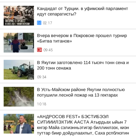
Кандидат от Турции. в уфимский парламент
идут сепаратисты?
02:17
Вчера вечером в Покровске прошел турнир
«Битва титанов»
09:45
В Якутии заготовлено 114 тысяч тонн сена и
200 тонн сенажа
09:34
В Усть-Майском районе Якутии полностью
потушили лесной пожар на 13 гектарах
10:18
«АНДРОСОВ FEST» БЭСТИБЭЭЛ
СИТИИИЛЭХТИК ААСТА Атырдьах ыйын 7
кнгэр Майа сэлиэнньэтигэр биллиилээх, киэн
туттар биир дойдулаахпыт, Саха рспблкэтин