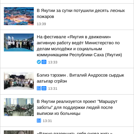
В Якутии за сутки потушили десять лесных
пожаров
13:39
На фестивале «Якутия в движении»
активную работу ведёт Министерство по
делам молодёжи и социальным
коммуникациям Республики Саха (Якутия)
13:33
Бэлиэ тэрээин . Виталий Андросов сырдык
аатыгар сгрйэн
13:31
В Якутии реализуется проект "Маршрут
заботы" для поддержки людей после
выписки из больницы
13:31
«Важно разрешить себе снова жить»