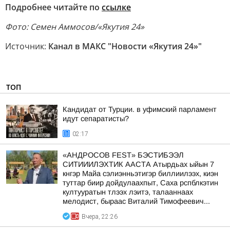
Подробнее читайте по
ссылке
Фото: Семен Аммосов/«Якутия 24»
Источник:
Канал в МАКС "Новости «Якутия 24»"
ТОП
Кандидат от Турции. в уфимский парламент
идут сепаратисты?
02:17
«АНДРОСОВ FEST» БЭСТИБЭЭЛ
СИТИИИЛЭХТИК ААСТА Атырдьах ыйын 7
кнгэр Майа сэлиэнньэтигэр биллиилээх, киэн
туттар биир дойдулаахпыт, Саха рспблкэтин
култууратын тлээх лэитэ, талааннаах
мелодист, быраас Виталий Тимофеевич...
Вчера, 22:26