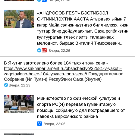
Вчера, 22:50
«АНДРОСОВ FEST» БЭСТИБЭЭЛ
СИТИИИЛЭХТИК ААСТА Атырдьах ыйын 7
кнгэр Майа сэлиэнньэтигэр биллиилээх, киэн
туттар биир дойдулаахпыт, Саха рспблкэтин
култууратын тлээх лэитэ, талааннаах
мелодист, быраас Виталий Тимофеевич...
Вчера, 22:26
В Якутии заготовлено более 104 тысяч тонн сена -
https://www.sakhaparliament.ru/obshchestvo/32581-v-yakutii-
zagotovleno-bolee-104-tysyach-tonn-sena
//
Государственное
Собрание (Ил Тумэн) Республики Саха (Якутия)
Вчера, 22:23
Министерство по физической культуре и
спорта РС(Я) передала гуманитарную
помощь, собранную для пострадавшего от
паводка Верхоянского района
Вчера, 22:06