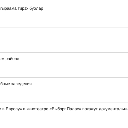
гыраама тирэх буолар
ом районе
ебные заведения
но в Европу» в кинотеатре «Выборг Палас» покажут документал