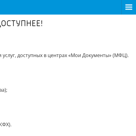
ДОСТУПНЕЕ!
слуг, доступных в центрах «Мои Документы» (МФЦ).
а);
КФХ).