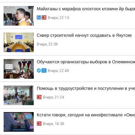
Майатааы с марафоа олохтоох клээини йр быра
Вчера, 22:13
Сквер строителей начнут создавать в Якутске
Вчера, 22:09
Обучаются организаторы выборов в Олекминск
Вчера, 22:49
Помощь в трудоустройстве и поступлении в уч
Вчера, 21:24
Кстати говоря, сегодня на кинофестивале «Ок
Вчера, 18:39