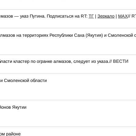
лмазов — указ Путина. Подписаться на RT:
ТГ
|
Зеркало
|
MAX
//
RT
алмазов на территориях Республики Саха (Якутия) и Смоленской 
асти кластер по огранке алмазов, следует из указа.//
ВЕСТИ
 и Смоленской области
йонов Якутии
ом районе