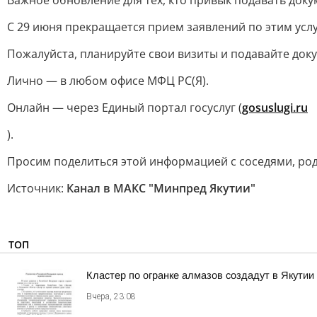
Важное обновление для тех, кто привык подавать док
С 29 июня прекращается прием заявлений по этим усл
Пожалуйста, планируйте свои визиты и подавайте док
Лично — в любом офисе МФЦ РС(Я).
Онлайн — через Единый портал госуслуг (
gosuslugi.ru
).
Просим поделиться этой информацией с соседями, род
Источник:
Канал в МАКС "Минпред Якутии"
ТОП
Кластер по огранке алмазов создадут в Якутии
Вчера, 23:08