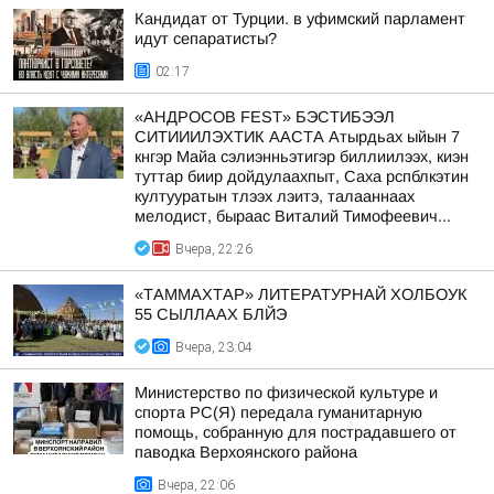
Кандидат от Турции. в уфимский парламент
идут сепаратисты?
02:17
«АНДРОСОВ FEST» БЭСТИБЭЭЛ
СИТИИИЛЭХТИК ААСТА Атырдьах ыйын 7
кнгэр Майа сэлиэнньэтигэр биллиилээх, киэн
туттар биир дойдулаахпыт, Саха рспблкэтин
култууратын тлээх лэитэ, талааннаах
мелодист, быраас Виталий Тимофеевич...
Вчера, 22:26
«ТАММАХТАР» ЛИТЕРАТУРНАЙ ХОЛБОУК
55 СЫЛЛААХ БЛЙЭ
Вчера, 23:04
Министерство по физической культуре и
спорта РС(Я) передала гуманитарную
помощь, собранную для пострадавшего от
паводка Верхоянского района
Вчера, 22:06