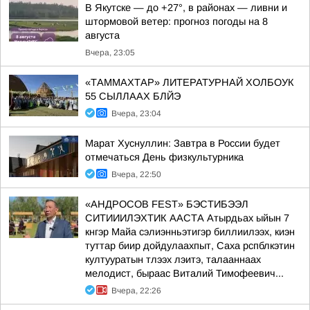
В Якутске — до +27°, в районах — ливни и
штормовой ветер: прогноз погоды на 8
августа
Вчера, 23:05
«ТАММАХТАР» ЛИТЕРАТУРНАЙ ХОЛБОУК
55 СЫЛЛААХ БЛЙЭ
Вчера, 23:04
Марат Хуснуллин: Завтра в России будет
отмечаться День физкультурника
Вчера, 22:50
«АНДРОСОВ FEST» БЭСТИБЭЭЛ
СИТИИИЛЭХТИК ААСТА Атырдьах ыйын 7
кнгэр Майа сэлиэнньэтигэр биллиилээх, киэн
туттар биир дойдулаахпыт, Саха рспблкэтин
култууратын тлээх лэитэ, талааннаах
мелодист, быраас Виталий Тимофеевич...
Вчера, 22:26