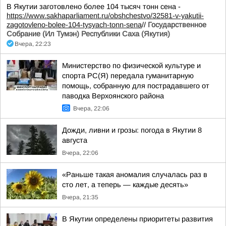
В Якутии заготовлено более 104 тысяч тонн сена -
https://www.sakhaparliament.ru/obshchestvo/32581-v-yakutii-
zagotovleno-bolee-104-tysyach-tonn-sena
//
Государственное
Собрание (Ил Тумэн) Республики Саха (Якутия)
Вчера, 22:23
Министерство по физической культуре и
спорта РС(Я) передала гуманитарную
помощь, собранную для пострадавшего от
паводка Верхоянского района
Вчера, 22:06
Дожди, ливни и грозы: погода в Якутии 8
августа
Вчера, 22:06
«Раньше такая аномалия случалась раз в
сто лет, а теперь — каждые десять»
Вчера, 21:35
В Якутии определены приоритеты развития