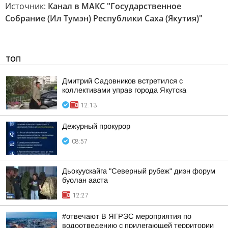
Источник:
Канал в МАКС "Государственное
Собрание (Ил Тумэн) Республики Саха (Якутия)"
ТОП
Дмитрий Садовников встретился с
коллективами управ города Якутска
12:13
Дежурный прокурор
08:57
Дьокуускайга "Северный рубеж" диэн форум
буолан ааста
12:27
#отвечают В ЯГРЭС мероприятия по
водоотведению с прилегающей территории