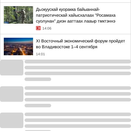
Дьокуускай куоракка байыаннай-
патриотическай хайысхалаах "Росамаха
суолунан" диэн ааттаах лааыр тмктэннэ
14:06
XI Восточный экономический форум пройдет
во Владивостоке 1–4 сентября
14:01