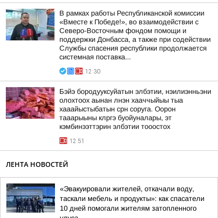
В рамках работы Республиканской комиссии
«Вместе к Победе!», во взаимодействии с
Северо-Восточным фондом помощи и
поддержки Донбасса, а также при содействии
Службы спасения республики продолжается
системная поставка...
12:30
Бэйэ бородууксуйатын элбэтии, нэилиэнньэни
олохтоох аынан лнэн хааччыйыы тыа
хааайыстыбатын срн соруга. Оорон
тааарыыны клргэ буойуналары, эт
кэмбинээттэрин элбэтии тооостох
12:51
ЛЕНТА НОВОСТЕЙ
«Эвакуировали жителей, откачали воду,
таскали мебель и продукты»: как спасатели
10 дней помогали жителям затопленного