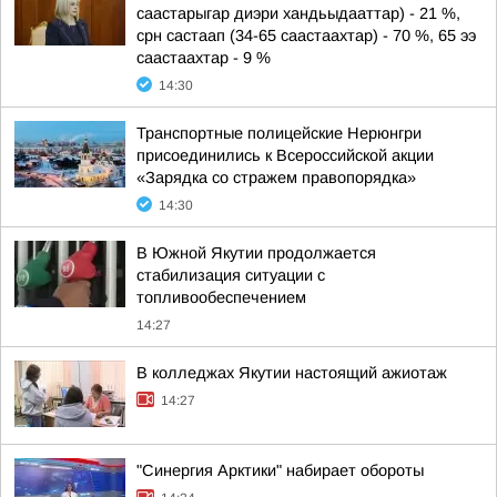
саастарыгар диэри хандьыдааттар) - 21 %,
срн састаап (34-65 саастаахтар) - 70 %, 65 ээ
саастаахтар - 9 %
14:30
Транспортные полицейские Нерюнгри
присоединились к Всероссийской акции
«Зарядка со стражем правопорядка»
14:30
В Южной Якутии продолжается
стабилизация ситуации с
топливообеспечением
14:27
В колледжах Якутии настоящий ажиотаж
14:27
"Синергия Арктики" набирает обороты