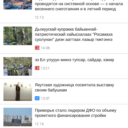
проводятся на системной основе — с начала
весеннего снеготаяния и в летний период
12:13
Дьокуускай куоракка байыаннай-
патриотическай хайысхалаах "Росамаха
суолунан" диэн ааттаах лааыр тмктэннэ
14:06
ээ Бл улууун киинэ тупсар, сайдар, кэиир
13:21
Якутская художница посвятила выставку
своим бабушкам
13:07
Приморье стало лидером ДФО по объему
проектного финансирования стройки
12:16