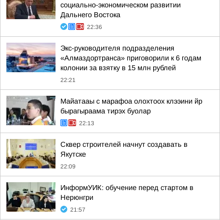
социально-экономическом развитии
Дальнего Востока
22:36
Экс-руководителя подразделения
«Алмаздортранса» приговорили к 6 годам
колонии за взятку в 15 млн рублей
22:21
Майатааы с марафоа олохтоох клээини йр
бырагыраама тирэх буолар
22:13
Сквер строителей начнут создавать в
Якутске
22:09
ИнформУИК: обучение перед стартом в
Нерюнгри
21:57