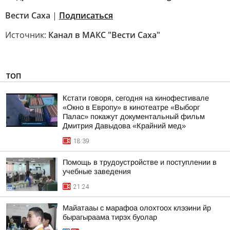
Вести Саха
|
Подписаться
Источник:
Канал в МАКС "Вести Саха"
ТОП
Кстати говоря, сегодня на кинофестивале
«Окно в Европу» в кинотеатре «Выборг
Палас» покажут документальный фильм
Дмитрия Давыдова «Крайний мед»
18:39
Помощь в трудоустройстве и поступлении в
учебные заведения
21:24
Майатааы с марафоа олохтоох клээини йр
бырагыраама тирэх буолар