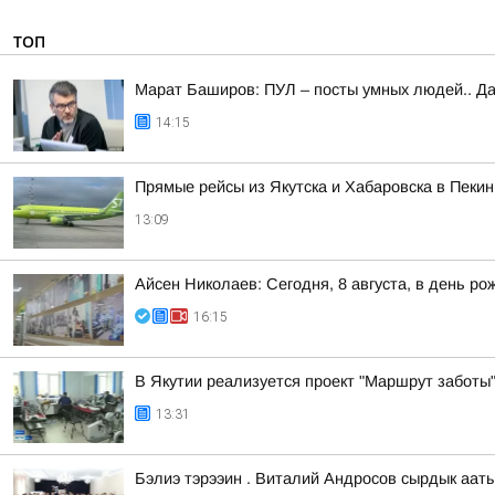
ТОП
Марат Баширов: ПУЛ – посты умных людей.. Да
14:15
Прямые рейсы из Якутска и Хабаровска в Пекин
13:09
Айсен Николаев: Сегодня, 8 августа, в день
16:15
В Якутии реализуется проект "Маршрут заботы
13:31
Бэлиэ тэрээин . Виталий Андросов сырдык ааты