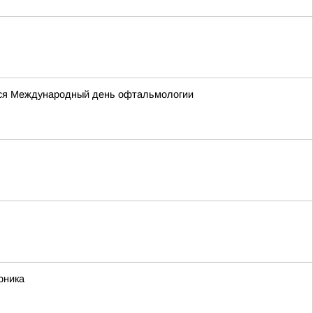
ется Международный день офтальмологии
рника