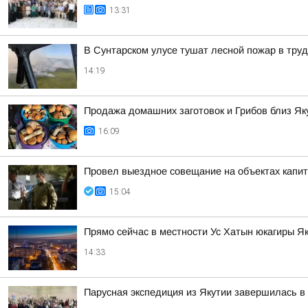
13:31
В Сунтарском улусе тушат лесной пожар в тру
14:19
Продажа домашних заготовок и Грибов близ Як
16:09
Провел выездное совещание на объектах капит
15:04
Прямо сейчас в местности Ус Хатын юкагиры Я
14:33
Парусная экспедиция из Якутии завершилась в