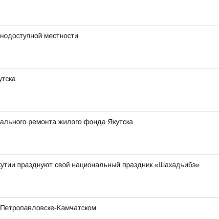
днодоступной местности
утска
ального ремонта жилого фонда Якутска
кутии празднуют свой национальный праздник «Шахадьибэ»
 Петропавловске-Камчатском