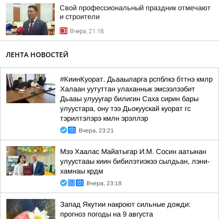
Свой профессиональный праздник отмечают
и строители
Вчера, 21:18
ЛЕНТА НОВОСТЕЙ
#КиинКуорат. Дьааыларга рспблкэ бттнэ кмлр
Халаан уутуттан улаханнык эмсээлээбит
Дьааы улууугар билигин Саха сирин бары
улуустара, ону тээ Дьокуускай куорат гс
тэрилтэлэрэ кмлн эрэллэр
Вчера, 23:21
Мээ Хаалас Майатыгар И.М. Сосин аатынан
улуустааы киин бибилэтиэкээ сылдьан, лэни-
хамнаы крдм
Вчера, 23:18
Запад Якутии накроют сильные дожди:
прогноз погоды на 9 августа