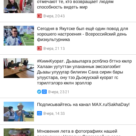
отмечают те, кто возвращает людям
способность видеть мир
Вчера, 20:43
Сегодня в Якутске был ещё один повод для
хорошего настроения - Всероссийский день
физкультурника
Вчера, 21:13
#КиинКуорат. Дьааыларга рспблкэ бттнэ кмлр
Халаан уутуттан улаханнык эмсээлээбит
Дьааы улууугар билигин Саха сирин бары
улуустара, ону тээ Дьокуускай куорат гс
тэрилтэлэрэ кмлн эрэллэр
Вчера, 23:21
Подписывайтесь на канал MAX.ru/SakhaDay!
Вчера, 14:33
Мгновения лета в фотографиях нашей