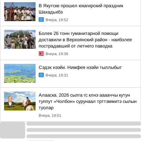
В Якутске прошел юкагирский праздник
Шахадьибэ
Вчера, 19:52
Более 26 тонн гуманитарной помощи
доставили в Верхоянский район - наиболее
пострадавший от летнего паводка
Вчера, 19:36
Сэдэх нээйи. Нимфея нээйи тыллыбыт
Вчера, 19:31
Алааска. 2026 сылга гс клнэ ааааччы кутун
туппут «Чолбон» сурунаал трттэммитэ сылын
туолар
Вчера, 19:01