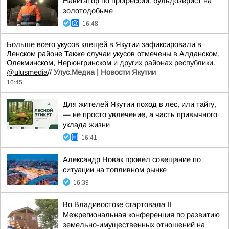
Навигатор по профессии: бульдозерист на
золотодобыче
16:48
Больше всего укусов клещей в Якутии зафиксировали в
Ленском районе Также случаи укусов отмечены в Алданском,
Олекминском, Нерюнгринском
и других районах республики
.
@ulusmedia
//
Улус.Медиа | Новости Якутии
16:45
Для жителей Якутии поход в лес, или тайгу,
— не просто увлечение, а часть привычного
уклада жизни
16:41
Александр Новак провел совещание по
ситуации на топливном рынке
16:39
Во Владивостоке стартовала II
Межрегиональная конференция по развитию
земельно-имущественных отношений на