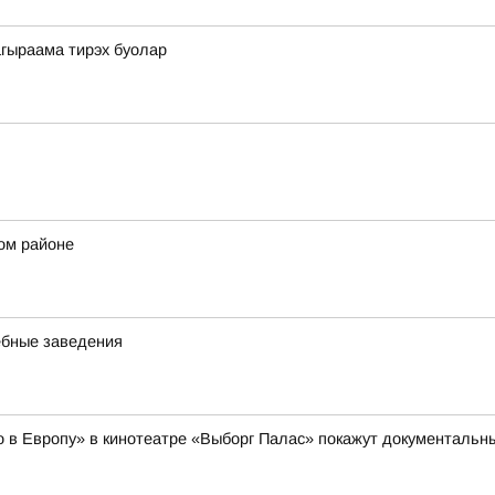
гыраама тирэх буолар
ом районе
ебные заведения
но в Европу» в кинотеатре «Выборг Палас» покажут документал