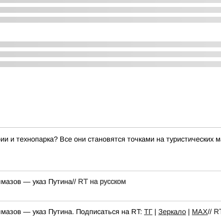
ии и технопарка? Все они становятся точками на туристических 
лмазов — указ Путина//
RT на русском
лмазов — указ Путина. Подписаться на RT:
ТГ
|
Зеркало
|
MAX
//
RT