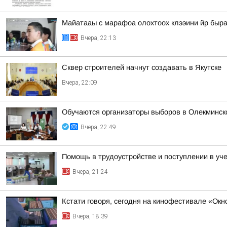
Майатааы с марафоа олохтоох клээини йр быра
Вчера, 22:13
Сквер строителей начнут создавать в Якутске
Вчера, 22:09
Обучаются организаторы выборов в Олекминск
Вчера, 22:49
Помощь в трудоустройстве и поступлении в уч
Вчера, 21:24
Кстати говоря, сегодня на кинофестивале «Ок
Вчера, 18:39