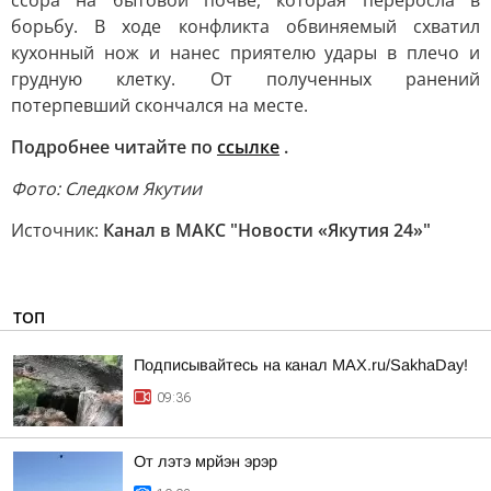
ссора на бытовой почве, которая переросла в
борьбу. В ходе конфликта обвиняемый схватил
кухонный нож и нанес приятелю удары в плечо и
грудную клетку. От полученных ранений
потерпевший скончался на месте.
Подробнее читайте по
ссылке
.
Фото: Следком Якутии
Источник:
Канал в МАКС "Новости «Якутия 24»"
ТОП
Подписывайтесь на канал MAX.ru/SakhaDay!
09:36
От лэтэ мрйэн эрэр