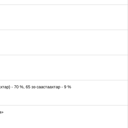
ар) - 70 %, 65 ээ саастаахтар - 9 %
а»