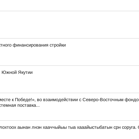
тного финансирования стройки
в Южной Якутии
месте к Победе!», во взаимодействии с Северо-Восточным фондо
темная поставка...
олохтоох аынан лнэн хааччыйыы тыа хааайыстыбатын срн соруга. 