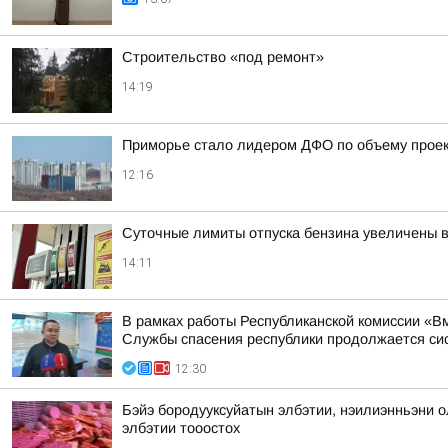
Строительство «под ремонт»
14:19
Приморье стало лидером ДФО по объему проек
12:16
Суточные лимиты отпуска бензина увеличены 
14:11
В рамках работы Республиканской комиссии «В
Службы спасения республики продолжается сис
12:30
Бэйэ бородууксуйатын элбэтии, нэилиэнньэни 
элбэтии тооостох