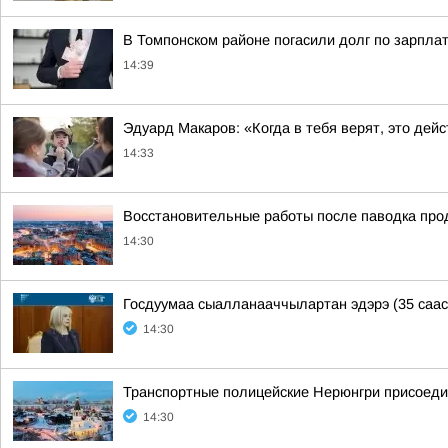
В Томпонском районе погасили долг по зарпла
14:39
Эдуард Макаров: «Когда в тебя верят, это дей
14:33
Восстановительные работы после паводка про
14:30
Госдуумаа сыалланааччылартан эдэрэ (35 сааста
14:30
Транспортные полицейские Нерюнгри присоедин
14:30