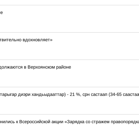
те
ствительно вдохновляет»
должаются в Верхоянском районе
рыгар диэри хандьыдааттар) - 21 %, срн састаап (34-65 саастаахт
ились к Всероссийской акции «Зарядка со стражем правопорядк