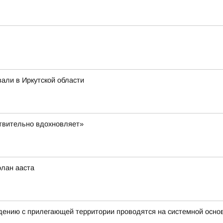
али в Иркутской области
ствительно вдохновляет»
олан ааста
нию с прилегающей территории проводятся на системной основе