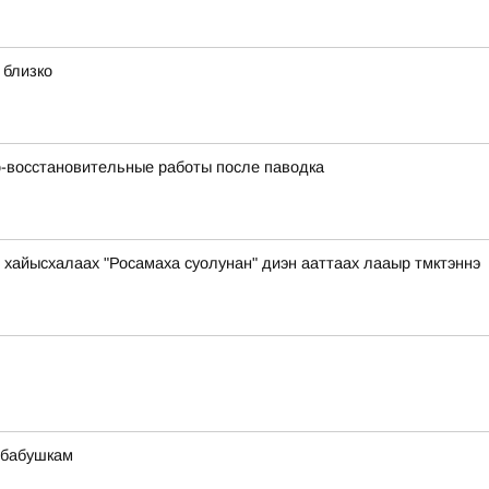
 близко
-восстановительные работы после паводка
 хайысхалаах "Росамаха суолунан" диэн ааттаах лааыр тмктэннэ
 бабушкам