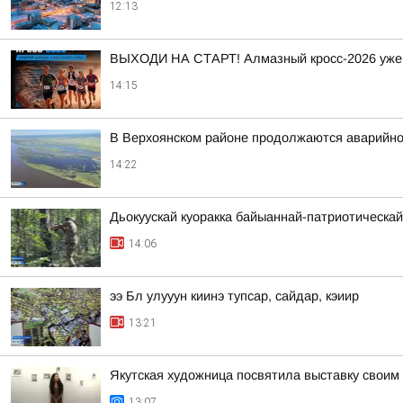
12:13
ВЫХОДИ НА СТАРТ! Алмазный кросс-2026 уже
14:15
В Верхоянском районе продолжаются аварийно
14:22
Дьокуускай куоракка байыаннай-патриотическай
14:06
ээ Бл улууун киинэ тупсар, сайдар, кэиир
13:21
Якутская художница посвятила выставку своим
13:07