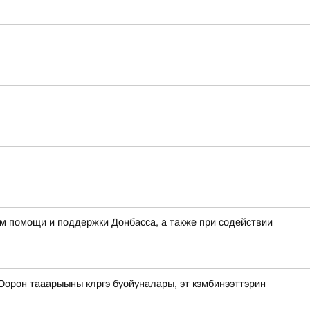
м помощи и поддержки Донбасса, а также при содействии
Оорон тааарыыны клргэ буойуналары, эт кэмбинээттэрин