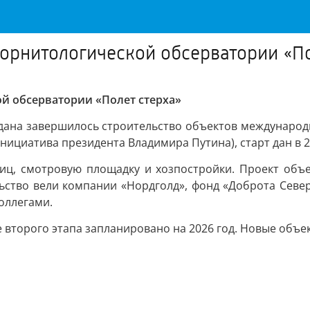
 орнитологической обсерватории «По
й обсерватории «Полет стерха»
лдана завершилось строительство объектов международн
нициатива президента Владимира Путина), старт дан в 
иц, смотровую площадку и хозпостройки. Проект объед
ство вели компании «Нордголд», фонд «Доброта Севера
оллегами.
е второго этапа запланировано на 2026 год. Новые объ