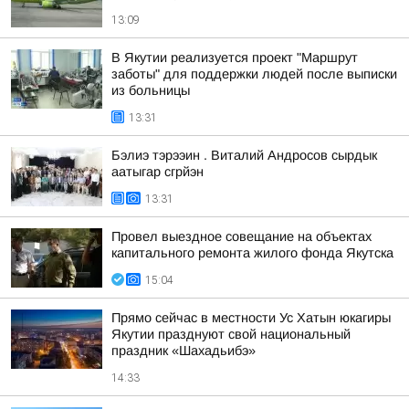
13:09
В Якутии реализуется проект "Маршрут
заботы" для поддержки людей после выписки
из больницы
13:31
Бэлиэ тэрээин . Виталий Андросов сырдык
аатыгар сгрйэн
13:31
Провел выездное совещание на объектах
капитального ремонта жилого фонда Якутска
15:04
Прямо сейчас в местности Ус Хатын юкагиры
Якутии празднуют свой национальный
праздник «Шахадьибэ»
14:33