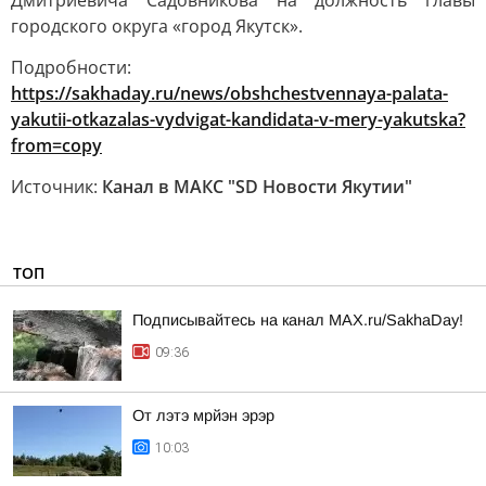
Дмитриевича Садовникова на должность главы
городского округа «город Якутск».
Подробности:
https://sakhaday.ru/news/obshchestvennaya-palata-
yakutii-otkazalas-vydvigat-kandidata-v-mery-yakutska?
from=copy
Источник:
Канал в МАКС "SD Новости Якутии"
ТОП
Подписывайтесь на канал MAX.ru/SakhaDay!
09:36
От лэтэ мрйэн эрэр
10:03