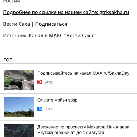
России.
Подробнее по ссылке на нашем сайте: gtrksakha.ru
Вести Саха
|
Подписаться
Источник:
Канал в МАКС "Вести Саха"
ТОП
Подписывайтесь на канал MAX.ru/SakhaDay!
09:36
От лэтэ мрйэн эрэр
10:03
Движение по проспекту Михаила Николаева
Якутска ограничат до 17 августа