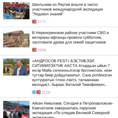
Школьники из Якутии вошли в число
участников международной экспедиции
"Ледокол знаний"
21:11
В Нерюнгринском районе участники СВО и
ветераны-афганцы провели субботник,
заготовили дрова для семей защитников
20:56
«АНДРОСОВ FEST» БЭСТИБЭЭЛ
СИТИИИЛЭХТИК ААСТА Атырдьах ыйын 7
кнгэр Майа сэлиэнньэтигэр биллиилээх, киэн
туттар биир дойдулаахпыт, Саха рспблкэтин
култууратын тлээх лэитэ, талааннаах
мелодист, быраас Виталий Тимофеевич...
22:26
Айсен Николаев: Сегодня в Петропавловске-
Камчатском завершилась парусная
экспедиция «По следам Великой Северной
экспедиции»