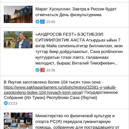
Марат Хуснуллин: Завтра в России будет
отмечаться День физкультурника
22:50
«АНДРОСОВ FEST» БЭСТИБЭЭЛ
СИТИИИЛЭХТИК ААСТА Атырдьах ыйын 7
кнгэр Майа сэлиэнньэтигэр биллиилээх, киэн
туттар биир дойдулаахпыт, Саха рспблкэтин
култууратын тлээх лэитэ, талааннаах
мелодист, быраас Виталий Тимофеевич...
22:26
В Якутии заготовлено более 104 тысяч тонн сена -
https://www.sakhaparliament.ru/obshchestvo/32581-v-yakutii-
zagotovleno-bolee-104-tysyach-tonn-sena
//
Государственное
Собрание (Ил Тумэн) Республики Саха (Якутия)
22:23
Министерство по физической культуре и
спорта РС(Я) передала гуманитарную
помощь, собранную для пострадавшего от