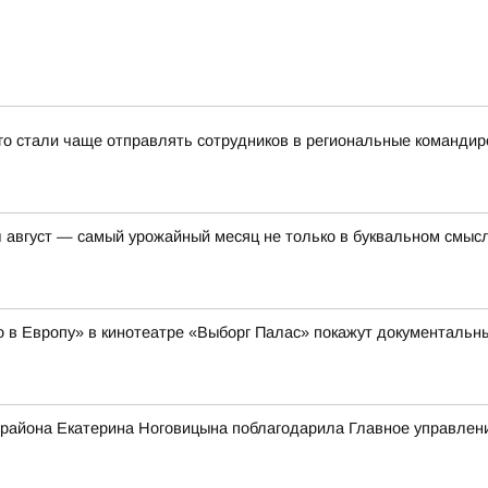
-го стали чаще отправлять сотрудников в региональные командир
вгуст — самый урожайный месяц не только в буквальном смысл
но в Европу» в кинотеатре «Выборг Палас» покажут документал
 района Екатерина Ноговицына поблагодарила Главное управле