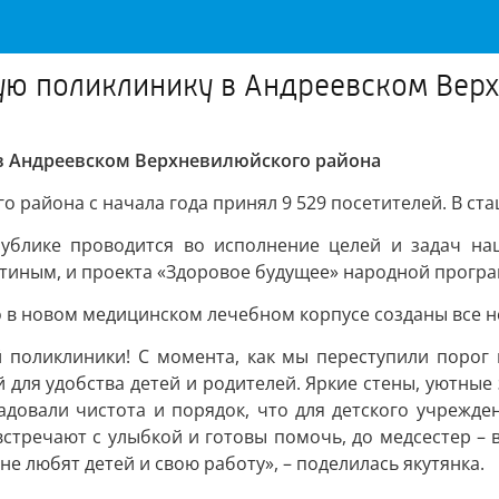
вую поликлинику в Андреевском Вер
 в Андреевском Верхневилюйского района
 района с начала года принял 9 529 посетителей. В ст
публике проводится во исполнение целей и задач на
иным, и проекта «Здоровое будущее» народной програ
 в новом медицинском лечебном корпусе созданы все 
й поликлиники! С момента, как мы переступили порог 
 для удобства детей и родителей. Яркие стены, уютные
адовали чистота и порядок, что для детского учрежден
встречают с улыбкой и готовы помочь, до медсестер –
не любят детей и свою работу», – поделилась якутянка.