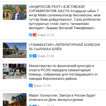
«АНДРОСОВ FEST» БЭСТИБЭЭЛ
СИТИИИЛЭХТИК ААСТА Атырдьах ыйын 7
кнгэр Майа сэлиэнньэтигэр биллиилээх, киэн
туттар биир дойдулаахпыт, Саха рспблкэтин
култууратын тлээх лэитэ, талааннаах
мелодист, быраас Виталий Тимофеевич...
Вчера, 22:26
«ТАММАХТАР» ЛИТЕРАТУРНАЙ ХОЛБОУК
55 СЫЛЛААХ БЛЙЭ
Вчера, 23:04
Министерство по физической культуре и
спорта РС(Я) передала гуманитарную
помощь, собранную для пострадавшего от
паводка Верхоянского района
Вчера, 22:06
Марат Хуснуллин: Завтра в России будет
отмечаться День физкультурника