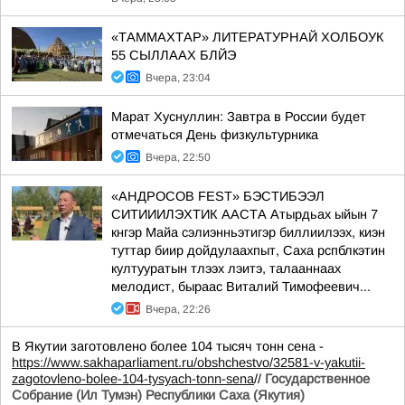
«ТАММАХТАР» ЛИТЕРАТУРНАЙ ХОЛБОУК
55 СЫЛЛААХ БЛЙЭ
Вчера, 23:04
Марат Хуснуллин: Завтра в России будет
отмечаться День физкультурника
Вчера, 22:50
«АНДРОСОВ FEST» БЭСТИБЭЭЛ
СИТИИИЛЭХТИК ААСТА Атырдьах ыйын 7
кнгэр Майа сэлиэнньэтигэр биллиилээх, киэн
туттар биир дойдулаахпыт, Саха рспблкэтин
култууратын тлээх лэитэ, талааннаах
мелодист, быраас Виталий Тимофеевич...
Вчера, 22:26
В Якутии заготовлено более 104 тысяч тонн сена -
https://www.sakhaparliament.ru/obshchestvo/32581-v-yakutii-
zagotovleno-bolee-104-tysyach-tonn-sena
//
Государственное
Собрание (Ил Тумэн) Республики Саха (Якутия)