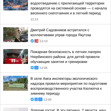
водоотведению с прилегающей территории
проводятся на системной основе — с начала
весеннего снеготаяния и в летний период
12:13
Дмитрий Садовников встретился с
коллективами управ города Якутска
12:13
Пожарная безопасность в летних лагерях
Нюрбинского района: для детей провели
обучающие занятия и тренировки
12:05
В селе Амга инспекторы экологического
надзора провели мероприятия по подготовке
воспроизводственного участка Кюлюпча к
зимнему периоду
12:05
Дорогие гости!. В эту пятницу, 7 августа, наш