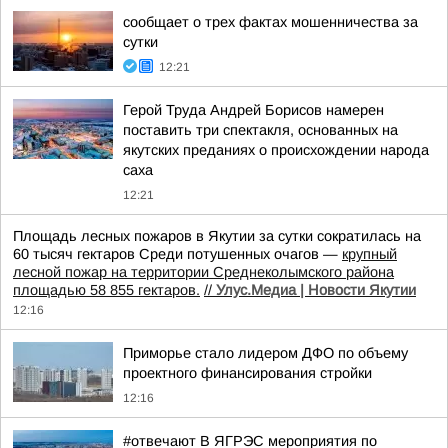
сообщает о трех фактах мошенничества за
сутки
12:21
Герой Труда Андрей Борисов намерен
поставить три спектакля, основанных на
якутских преданиях о происхождении народа
саха
12:21
Площадь лесных пожаров в Якутии за сутки сократилась на
60 тысяч гектаров Среди потушенных очагов —
крупный
лесной пожар на территории Среднеколымского района
площадью 58 855 гектаров.
//
Улус.Медиа | Новости Якутии
12:16
Приморье стало лидером ДФО по объему
проектного финансирования стройки
12:16
#отвечают В ЯГРЭС мероприятия по