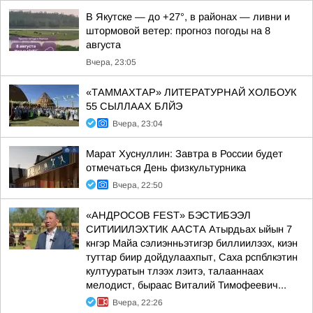
В Якутске — до +27°, в районах — ливни и
штормовой ветер: прогноз погоды на 8
августа
Вчера, 23:05
«ТАММАХТАР» ЛИТЕРАТУРНАЙ ХОЛБОУК
55 СЫЛЛААХ БЛЙЭ
Вчера, 23:04
Марат Хуснуллин: Завтра в России будет
отмечаться День физкультурника
Вчера, 22:50
«АНДРОСОВ FEST» БЭСТИБЭЭЛ
СИТИИИЛЭХТИК ААСТА Атырдьах ыйын 7
кнгэр Майа сэлиэнньэтигэр биллиилээх, киэн
туттар биир дойдулаахпыт, Саха рспблкэтин
култууратын тлээх лэитэ, талааннаах
мелодист, быраас Виталий Тимофеевич...
Вчера, 22:26