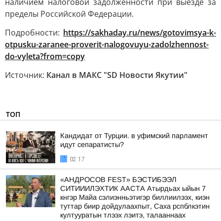
наличием налоговой задолженности при выезде за
пределы Российской Федерации.
Подробности:
https://sakhaday.ru/news/gotovimsya-k-
otpusku-zaranee-proverit-nalogovuyu-zadolzhennost-
do-vyleta?from=copy
Источник:
Канал в МАКС "SD Новости Якутии"
ТОП
Кандидат от Турции. в уфимский парламент
идут сепаратисты?
02:17
«АНДРОСОВ FEST» БЭСТИБЭЭЛ
СИТИИИЛЭХТИК ААСТА Атырдьах ыйын 7
кнгэр Майа сэлиэнньэтигэр биллиилээх, киэн
туттар биир дойдулаахпыт, Саха рспблкэтин
култууратын тлээх лэитэ, талааннаах