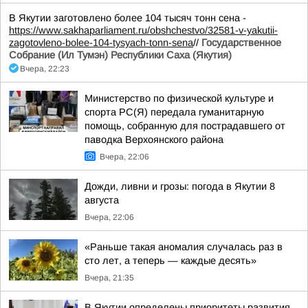
В Якутии заготовлено более 104 тысяч тонн сена -
https://www.sakhaparliament.ru/obshchestvo/32581-v-yakutii-
zagotovleno-bolee-104-tysyach-tonn-sena
//
Государственное
Собрание (Ил Тумэн) Республики Саха (Якутия)
Вчера, 22:23
Министерство по физической культуре и
спорта РС(Я) передала гуманитарную
помощь, собранную для пострадавшего от
паводка Верхоянского района
Вчера, 22:06
Дожди, ливни и грозы: погода в Якутии 8
августа
Вчера, 22:06
«Раньше такая аномалия случалась раз в
сто лет, а теперь — каждые десять»
Вчера, 21:35
В Якутии определены приоритеты развития