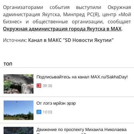
Организаторами события выступили Окружная
администрация Якутска, Минпред РС(Я), центр «Мой
бизнес» и общественные организации, сообщает
Окружная администрация города Якутска в MAX
.
Источник:
Канал в МАКС "SD Новости Якутии"
ТОП
Подписывайтесь на канал MAX.ru/SakhaDay!
09:36
От лэтэ мрйэн эрэр
10:03
Движение по проспекту Михаила Николаева