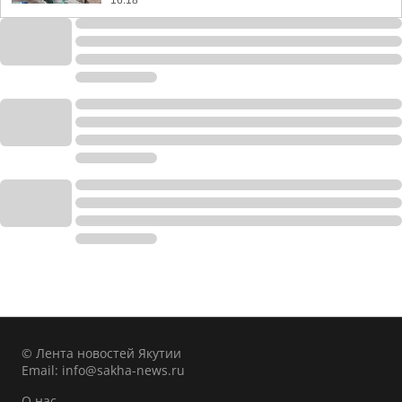
16:18
© Лента новостей Якутии
Email:
info@sakha-news.ru
О нас