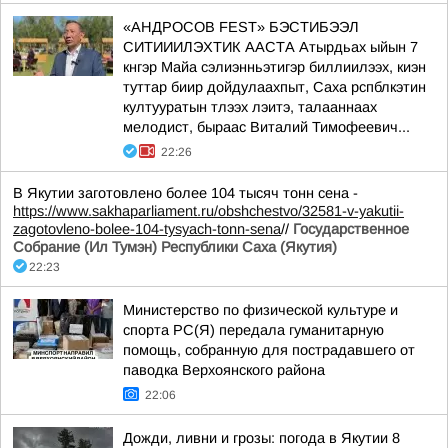
«АНДРОСОВ FEST» БЭСТИБЭЭЛ
СИТИИИЛЭХТИК ААСТА Атырдьах ыйын 7
кнгэр Майа сэлиэнньэтигэр биллиилээх, киэн
туттар биир дойдулаахпыт, Саха рспблкэтин
култууратын тлээх лэитэ, талааннаах
мелодист, быраас Виталий Тимофеевич...
22:26
В Якутии заготовлено более 104 тысяч тонн сена -
https://www.sakhaparliament.ru/obshchestvo/32581-v-yakutii-
zagotovleno-bolee-104-tysyach-tonn-sena
//
Государственное
Собрание (Ил Тумэн) Республики Саха (Якутия)
22:23
Министерство по физической культуре и
спорта РС(Я) передала гуманитарную
помощь, собранную для пострадавшего от
паводка Верхоянского района
22:06
Дожди, ливни и грозы: погода в Якутии 8