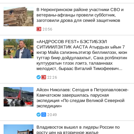
В Нерюнгринском районе участники СВО и
ветераны-афганцы провели субботник,
заготовили дрова для семей защитников
20:56
«АНДРОСОВ FEST» БЭСТИБЭЭЛ
СИТИИИЛЭХТИК ААСТА Атырдьах ыйын 7
кнгэр Майа сэлиэнньэтигэр биллиилээх, киэн
туттар биир дойдулаахпыт, Саха рспблкэтин
култууратын тлээх лэитэ, талааннаах
мелодист, быраас Виталий Тимофеевич...
22:26
Айсен Николаев: Сегодня в Петропавловске-
Камчатском завершилась парусная
экспедиция «По следам Великой Северной
экспедиции»
20:49
Владивосток вышел в лидеры России по
росту цен на вторичное жилье