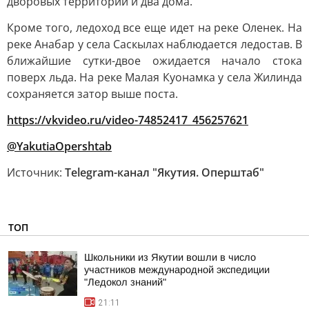
дворовых территорий и два дома.
Кроме того, ледоход все еще идет на реке Оленек. На
реке Анабар у села Саскылах наблюдается ледостав. В
ближайшие сутки-двое ожидается начало стока
поверх льда. На реке Малая Куонамка у села Жилинда
сохраняется затор выше поста.
https://vkvideo.ru/video-74852417_456257621
@YakutiaOpershtab
Источник:
Telegram-канал "Якутия. Оперштаб"
ТОП
Школьники из Якутии вошли в число
участников международной экспедиции
"Ледокол знаний"
21:11