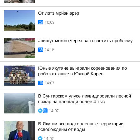
От лэтэ мрйэн эрэр
10:03
#пишут можно через вас осветить проблему
14:18
Юные якутяне выиграли соревнования по
робототехнике в Южной Корее
14:07
В Сунтарском улусе ликвидировали лесной
пожар на площади более 4 тыс
14:07
В Якутии все подтопленные территории
освобождены от воды
14:07