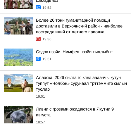
Шахадьибэ
19:52
Более 26 тонн гуманитарной помощи
доставили в Верхоянский район - наиболее
пострадавший от летнего паводка
19:36
Сэдэх нээйи. Нимфея нээйи тыллыбыт
19:31
Алааска. 2026 сылга гс клнэ ааааччы кутун
туппут «Чолбон» сурунаал трттэммитэ сылын
туолар
19:01
Ливни с грозами ожидаются в Якутии 9
августа
18:57