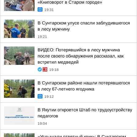
«Книговорот в Старом городе»
19:31
В Сунтарском улусе спасли заблудившегося
в лесу мужчину
19:21
ВИДЕО: Потерявшийся в лесу мужчина
после своего обнаружения рассказал, как
встретил медведей
19:18
В Сунтарском районе нашли потерявшегося
в лесу 67-летнего ягодника
19:12
В Якутии откроется Штаб по трудоустройству
педагогов
19:04
«Услышали ответный крик»: В Сунтарском