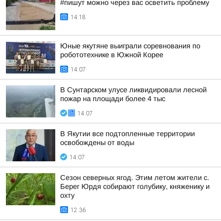
#пишут можно через вас осветить проблему
14:18
Юные якутяне выиграли соревнования по
робототехнике в Южной Корее
14:07
В Сунтарском улусе ликвидировали лесной
пожар на площади более 4 тыс
14:07
В Якутии все подтопленные территории
освобождены от воды
14:07
Сезон северных ягод. Этим летом жители с.
Берег Юрдя собирают голубику, княженику и
охту
12:36