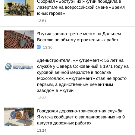
Сборная «Боотур» из Якутии победила в
лазертаге на всероссийской смене «Время
юных героев»
13:51
Якутия заняла третье место на Дальнем
Востоке по объему строительных работ
13:36
#деньстроителя. «Якутцемент»: 55 лет на
службе у Севера Основанный в 1971 году на
суровой вечной мерзлоте в посёлке
Мохсоголлох, «Якутцемент» стал не просто
первым, а единственным цементным
заводом в Якутии
13:33
Городская дорожно-транспортная служба
Якутска сообщает о запланированных на 9
августа дорожных работах
13:24