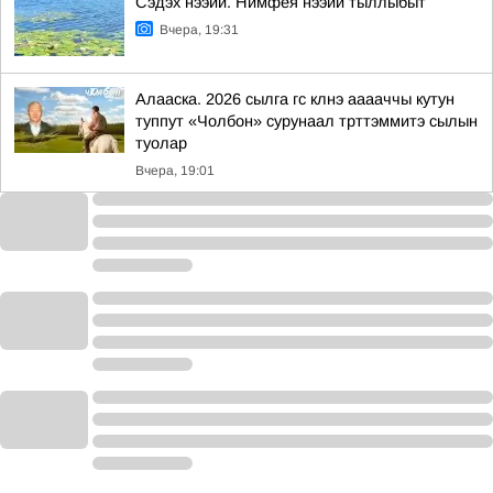
Сэдэх нээйи. Нимфея нээйи тыллыбыт
Вчера, 19:31
Алааска. 2026 сылга гс клнэ ааааччы кутун
туппут «Чолбон» сурунаал трттэммитэ сылын
туолар
Вчера, 19:01