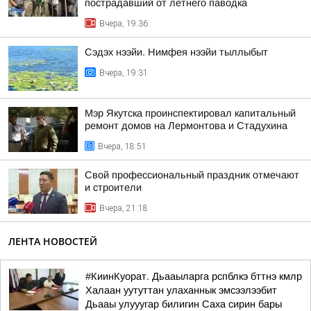
пострадавший от летнего паводка
Вчера, 19:36
Сэдэх нээйи. Нимфея нээйи тыллыбыт
Вчера, 19:31
Мэр Якутска проинспектировал капитальный
ремонт домов на Лермонтова и Стадухина
Вчера, 18:51
Свой профессиональный праздник отмечают
и строители
Вчера, 21:18
ЛЕНТА НОВОСТЕЙ
#КиинКуорат. Дьааыларга рспблкэ бттнэ кмлр
Халаан уутуттан улаханнык эмсээлээбит
Дьааы улууугар билигин Саха сирин бары