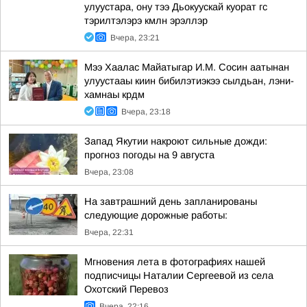
улуустара, ону тээ Дьокуускай куорат гс
тэрилтэлэрэ кмлн эрэллэр
Вчера, 23:21
Мээ Хаалас Майатыгар И.М. Сосин аатынан
улуустааы киин бибилэтиэкээ сылдьан, лэни-
хамнаы крдм
Вчера, 23:18
Запад Якутии накроют сильные дожди:
прогноз погоды на 9 августа
Вчера, 23:08
На завтрашний день запланированы
следующие дорожные работы:
Вчера, 22:31
Мгновения лета в фотографиях нашей
подписчицы Наталии Сергеевой из села
Охотский Перевоз
Вчера, 22:16