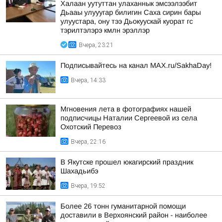
Халаан уутуттан улаханнык эмсээлээбит
Дьааы улууугар билигин Саха сирин бары
улуустара, ону тээ Дьокуускай куорат гс
тэрилтэлэрэ кмлн эрэллэр
Вчера, 23:21
Подписывайтесь на канал MAX.ru/SakhaDay!
Вчера, 14:33
Мгновения лета в фотографиях нашей
подписчицы Наталии Сергеевой из села
Охотский Перевоз
Вчера, 22:16
В Якутске прошел юкагирский праздник
Шахадьибэ
Вчера, 19:52
Более 26 тонн гуманитарной помощи
доставили в Верхоянский район - наиболее