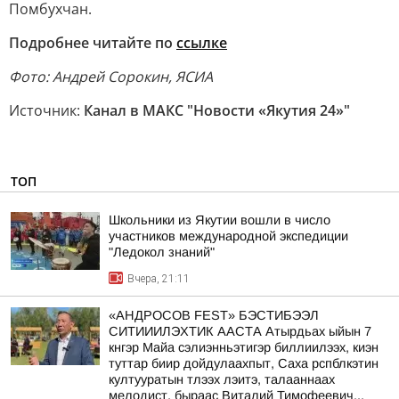
Помбухчан.
Подробнее читайте по
ссылке
Фото: Андрей Сорокин, ЯСИА
Источник:
Канал в МАКС "Новости «Якутия 24»"
ТОП
Школьники из Якутии вошли в число
участников международной экспедиции
"Ледокол знаний"
Вчера, 21:11
«АНДРОСОВ FEST» БЭСТИБЭЭЛ
СИТИИИЛЭХТИК ААСТА Атырдьах ыйын 7
кнгэр Майа сэлиэнньэтигэр биллиилээх, киэн
туттар биир дойдулаахпыт, Саха рспблкэтин
култууратын тлээх лэитэ, талааннаах
мелодист, быраас Виталий Тимофеевич...