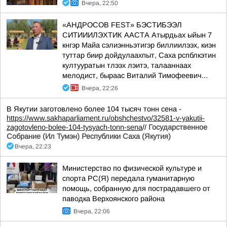
Вчера, 22:50
«АНДРОСОВ FEST» БЭСТИБЭЭЛ
СИТИИИЛЭХТИК ААСТА Атырдьах ыйын 7
кнгэр Майа сэлиэнньэтигэр биллиилээх, киэн
туттар биир дойдулаахпыт, Саха рспблкэтин
култууратын тлээх лэитэ, талааннаах
мелодист, быраас Виталий Тимофеевич...
Вчера, 22:26
В Якутии заготовлено более 104 тысяч тонн сена -
https://www.sakhaparliament.ru/obshchestvo/32581-v-yakutii-
zagotovleno-bolee-104-tysyach-tonn-sena
//
Государственное
Собрание (Ил Тумэн) Республики Саха (Якутия)
Вчера, 22:23
Министерство по физической культуре и
спорта РС(Я) передала гуманитарную
помощь, собранную для пострадавшего от
паводка Верхоянского района
Вчера, 22:06