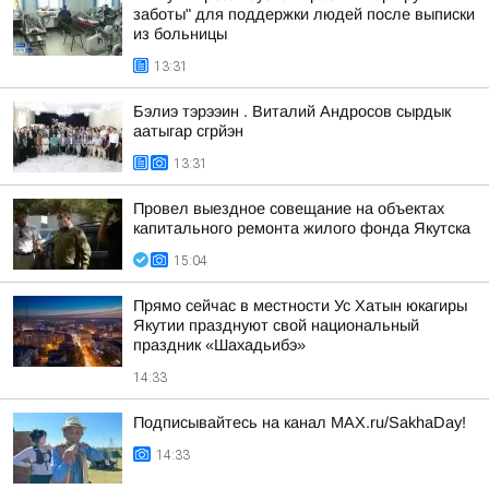
заботы" для поддержки людей после выписки
из больницы
13:31
Бэлиэ тэрээин . Виталий Андросов сырдык
аатыгар сгрйэн
13:31
Провел выездное совещание на объектах
капитального ремонта жилого фонда Якутска
15:04
Прямо сейчас в местности Ус Хатын юкагиры
Якутии празднуют свой национальный
праздник «Шахадьибэ»
14:33
Подписывайтесь на канал MAX.ru/SakhaDay!
14:33