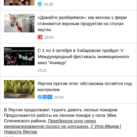
10:30
«Давайте разберёмся»: как молоко с ферм
становится вкусным продуктом на столах
якутян
10:24
С 1 по 4 октября в Хабаровске пройдет V
Международный фестиваль анимационного
кино "Анимур"
10:21
Якутия против огня: обстановка остаётся под
контролем
10:18
В Якутии продолжают тушить девять лесных пожаров
Продолжаются работы на лесном пожаре у села Эйик
Оленекского района.
Перебросов огня через
минерализованную полосу не допущено.
//
Улус.Медиа |
Новости Якутии