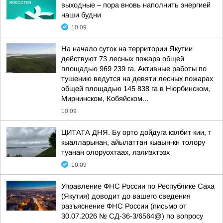
выходные – пора вновь наполнить энергией
наши будни
10:09
На начало суток на территории Якутии
действуют 73 лесных пожара общей
площадью 969 239 га. Активные работы по
тушению ведутся на девяти лесных пожарах
общей площадью 145 838 га в Нюрбинском,
Мирнинском, Кобяйском...
10:09
ЦИТАТА ДНЯ. Бу орто дойдуга кэлбит кии, т
кыалларынан, айылаттан кыаын-кн толору
туанан олоруохтаах, лэлиэхтээх
10:09
Управление ФНС России по Республике Саха
(Якутия) доводит до вашего сведения
разъяснение ФНС России (письмо от
30.07.2026 № СД-36-3/6564@) по вопросу