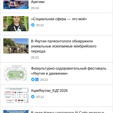
Арктики
20:24
«Социальная сфера — это моё»
20:22
В Якутии палеонтологи обнаружили
уникальные ископаемые кембрийского
периода
20:22
Физкультурно-оздоровительный фестиваль
«Якутия в движении»
20:22
#цикЯкутии_ЕДГ2026
20:12
В селе Намцы состоялся III Слёт молодых