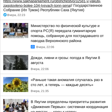
https://www.sakhaparliament.ru/obshchestvo/32581-v-yakutii-
zagotovleno-bolee-104-tysyach-tonn-sena
//
Государственное
Собрание (Ил Тумэн) Республики Саха (Якутия)
Вчера, 22:23
Министерство по физической культуре и
спорта РС(Я) передала гуманитарную
помощь, собранную для пострадавшего от
паводка Верхоянского района
Вчера, 22:06
Дожди, ливни и грозы: погода в Якутии 8
августа
Вчера, 22:06
«Раньше такая аномалия случалась раз в
сто лет, а теперь — каждые десять»
Вчера, 21:35
В Якутии определены приоритеты развития
«Движения Первых»: системная координация
на местах — ключ к успеху