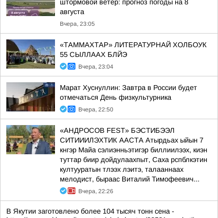
штормовой ветер: прогноз погоды на 8
августа
Вчера, 23:05
«ТАММАХТАР» ЛИТЕРАТУРНАЙ ХОЛБОУК
55 СЫЛЛААХ БЛЙЭ
Вчера, 23:04
Марат Хуснуллин: Завтра в России будет
отмечаться День физкультурника
Вчера, 22:50
«АНДРОСОВ FEST» БЭСТИБЭЭЛ
СИТИИИЛЭХТИК ААСТА Атырдьах ыйын 7
кнгэр Майа сэлиэнньэтигэр биллиилээх, киэн
туттар биир дойдулаахпыт, Саха рспблкэтин
култууратын тлээх лэитэ, талааннаах
мелодист, быраас Виталий Тимофеевич...
Вчера, 22:26
В Якутии заготовлено более 104 тысяч тонн сена -