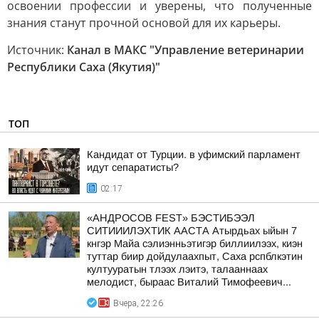
освоении профессии и уверены, что полученные
знания станут прочной основой для их карьеры.
Источник:
Канал в МАКС "Управление ветеринарии
Республики Саха (Якутия)"
ТОП
Кандидат от Турции. в уфимский парламент
идут сепаратисты?
02:17
«АНДРОСОВ FEST» БЭСТИБЭЭЛ
СИТИИИЛЭХТИК ААСТА Атырдьах ыйын 7
кнгэр Майа сэлиэнньэтигэр биллиилээх, киэн
туттар биир дойдулаахпыт, Саха рспблкэтин
култууратын тлээх лэитэ, талааннаах
мелодист, быраас Виталий Тимофеевич...
Вчера, 22:26