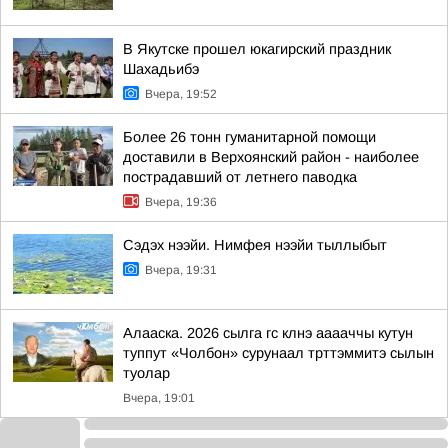
В Якутске прошел юкагирский праздник
Шахадьибэ
Вчера, 19:52
Более 26 тонн гуманитарной помощи
доставили в Верхоянский район - наиболее
пострадавший от летнего паводка
Вчера, 19:36
Сэдэх нээйи. Нимфея нээйи тыллыбыт
Вчера, 19:31
Алааска. 2026 сылга гс клнэ ааааччы кутун
туппут «Чолбон» сурунаал трттэммитэ сылын
туолар
Вчера, 19:01