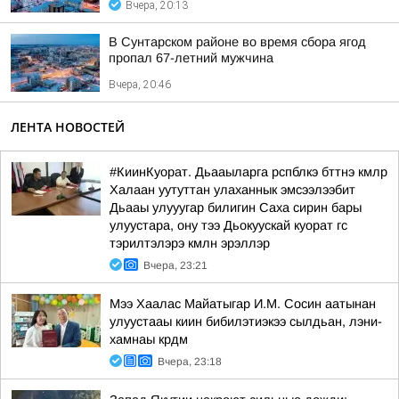
Вчера, 20:13
В Сунтарском районе во время сбора ягод
пропал 67-летний мужчина
Вчера, 20:46
ЛЕНТА НОВОСТЕЙ
#КиинКуорат. Дьааыларга рспблкэ бттнэ кмлр
Халаан уутуттан улаханнык эмсээлээбит
Дьааы улууугар билигин Саха сирин бары
улуустара, ону тээ Дьокуускай куорат гс
тэрилтэлэрэ кмлн эрэллэр
Вчера, 23:21
Мээ Хаалас Майатыгар И.М. Сосин аатынан
улуустааы киин бибилэтиэкээ сылдьан, лэни-
хамнаы крдм
Вчера, 23:18