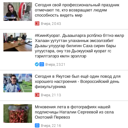
Сегодня свой профессиональный праздник
отмечают те, кто возвращает людям
способность видеть мир
Вчера, 20:43
#КиинКуорат. Дьааыларга рспблкэ бттнэ кмлр
Халаан уутуттан улаханнык эмсээлээбит
Дьааы улууугар билигин Саха сирин бары
улуустара, ону тээ Дьокуускай куорат гс
тэрилтэлэрэ кмлн эрэллэр
Вчера, 23:21
Сегодня в Якутске был ещё один повод для
хорошего настроения - Всероссийский день
физкультурника
Вчера, 21:13
Мгновения лета в фотографиях нашей
подписчицы Наталии Сергеевой из села
Охотский Перевоз
Вчера, 22:16