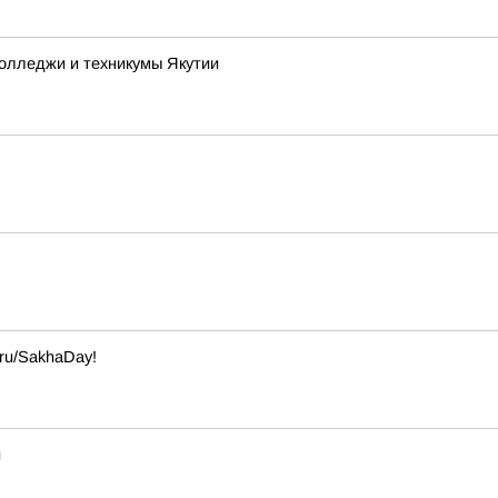
колледжи и техникумы Якутии
ru/SakhaDay!
и