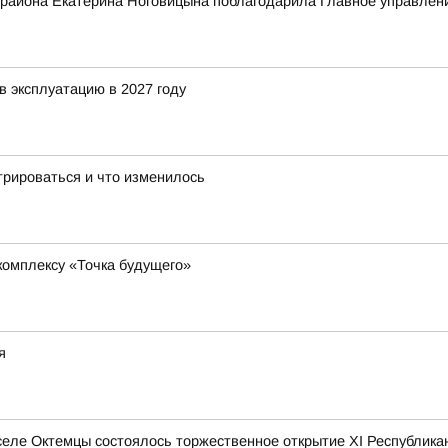
 района Екатерина Ноговицына поблагодарила Главное управле
в эксплуатацию в 2027 году
трироваться и что изменилось
комплексу «Точка будущего»
я
 селе Октемцы состоялось торжественное открытие XI Республик