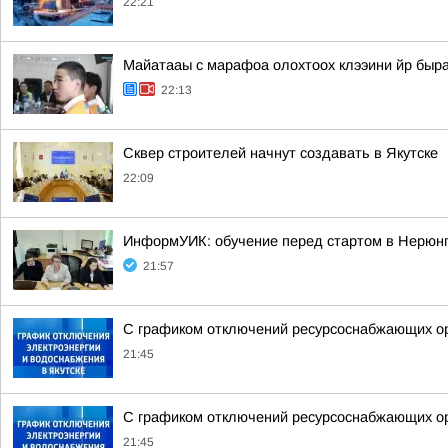
22:21
Майатааы с марафоа олохтоох клээини йр быр
22:13
Сквер строителей начнут создавать в Якутске
22:09
ИнформУИК: обучение перед стартом в Нерюн
21:57
С графиком отключений ресурсоснабжающих орг
21:45
С графиком отключений ресурсоснабжающих орг
21:45