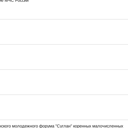
ние МЧС России
анского молодежного форума "Суглан" коренных малочисленных