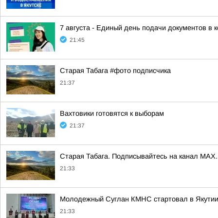
7 августа - Единый день подачи документов в 
21:45
Старая Табага #фото подписчика
21:37
Вахтовики готовятся к выборам
21:37
Старая Табага. Подписывайтесь на канал MAX.
21:33
Молодежный Суглан КМНС стартовал в Якути
21:33