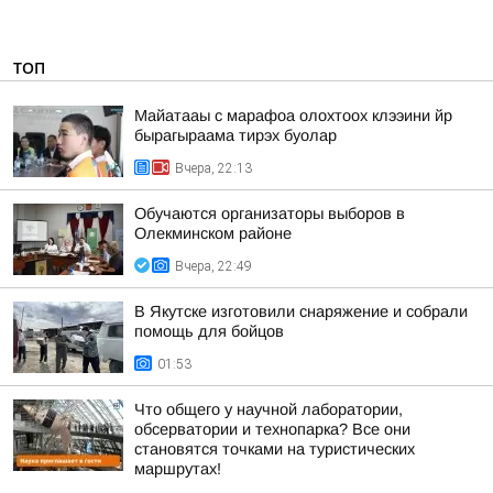
ТОП
Майатааы с марафоа олохтоох клээини йр
бырагыраама тирэх буолар
Вчера, 22:13
Обучаются организаторы выборов в
Олекминском районе
Вчера, 22:49
В Якутске изготовили снаряжение и собрали
помощь для бойцов
01:53
Что общего у научной лаборатории,
обсерватории и технопарка? Все они
становятся точками на туристических
маршрутах!