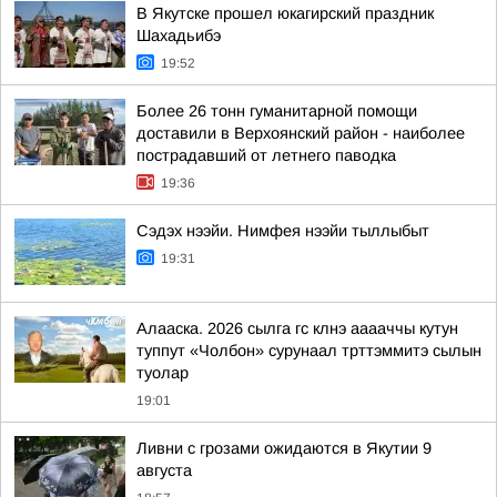
В Якутске прошел юкагирский праздник
Шахадьибэ
19:52
Более 26 тонн гуманитарной помощи
доставили в Верхоянский район - наиболее
пострадавший от летнего паводка
19:36
Сэдэх нээйи. Нимфея нээйи тыллыбыт
19:31
Алааска. 2026 сылга гс клнэ ааааччы кутун
туппут «Чолбон» сурунаал трттэммитэ сылын
туолар
19:01
Ливни с грозами ожидаются в Якутии 9
августа