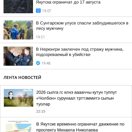
Якутска ограничат до 17 августа
16:07
В Сунтарском улусе спасли заблудившегося в
лесу мужчину
19:21
В Нерюнгри заключен под стражу мужчина,
подозреваемый в убийстве
19:48
ЛЕНТА НОВОСТЕЙ
2026 сылга гс клнэ ааааччы кутун туппут
«Чолбон» сурунаал трттэммитэ сылын
туолар
22:15
В Якутске временно ограничат движение по
проспекту Михаила Николаева