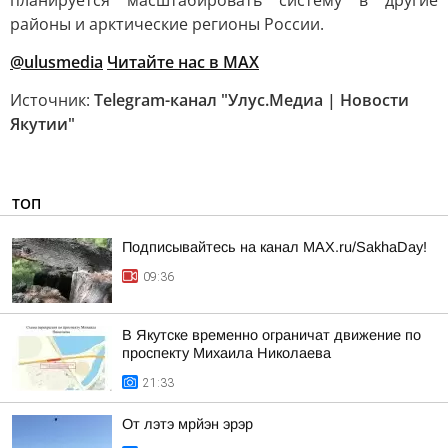
планируется масштабировать систему в другие
районы и арктические регионы России.
@ulusmedia
Читайте нас в MAX
Источник:
Telegram-канал "Улус.Медиа | Новости
Якутии"
ТОП
Подписывайтесь на канал MAX.ru/SakhaDay!
09:36
В Якутске временно ограничат движение по
проспекту Михаила Николаева
21:33
От лэтэ мрйэн эрэр