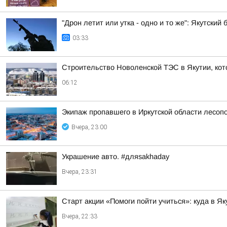
"Дрон летит или утка - одно и то же": Якутски
03:33
Строительство Новоленской ТЭС в Якутии, кот
06:12
Экипаж пропавшего в Иркутской области лесоп
Вчера, 23:00
Украшение авто. #дляsakhaday
Вчера, 23:31
Старт акции «Помоги пойти учиться»: куда в 
Вчера, 22:33