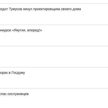
Федот Тумусов кинул проектировщика своего дома
онкурсе «Якутия, вперед!»
орах в Госдуму
 спас сослуживцев