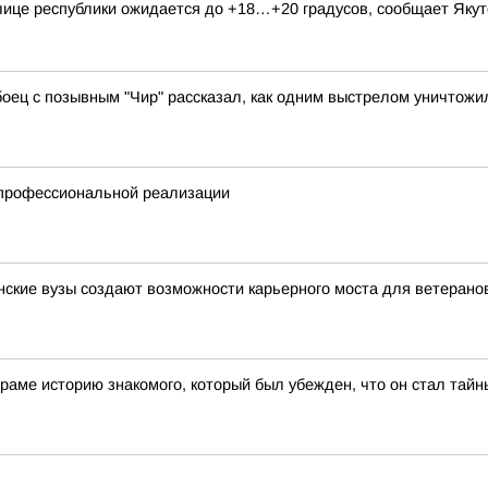
столице республики ожидается до +18…+20 градусов, сообщает Як
ий боец с позывным "Чир" рассказал, как одним выстрелом уничто
 профессиональной реализации
нские вузы создают возможности карьерного моста для ветерано
раме историю знакомого, который был убежден, что он стал тай