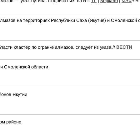
лмазов — указ Путина. Подписаться на RT:
ТГ
|
Зеркало
|
MAX
//
RT
алмазов на территориях Республики Саха (Якутия) и Смоленской 
асти кластер по огранке алмазов, следует из указа.//
ВЕСТИ
 и Смоленской области
йонов Якутии
ом районе