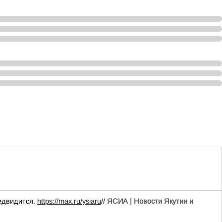
редвидится.
https://max.ru/ysiaru
//
ЯСИА | Новости Якутии и