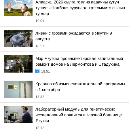
Алааска. 2026 сылга гс клнэ ааааччы кутун
туппут «Чолбон» сурунаал трттэммитэ сылын
туолар
19:01
Ливни с грозами ожидаются в Якутии 9
августа
18:57
Мэр Якутска проинспектировал капитальный
ремонт домов на Лермонтова и Стадухина
18:51
Кравцов об изменениях школьной программы
с 1 сентября
18:32
Лабораторный модуль для генетических
исследований появится в глазной больнице
Якутии
18:12