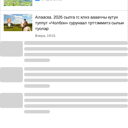
Алааска. 2026 сылга гс клнэ ааааччы кутун
туппут «Чолбон» сурунаал трттэммитэ сылын
туолар
Вчера, 19:01