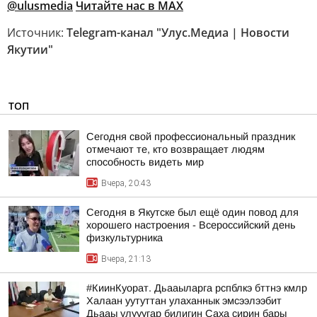
@ulusmedia
Читайте нас в MAX
Источник:
Telegram-канал "Улус.Медиа | Новости
Якутии"
ТОП
Сегодня свой профессиональный праздник
отмечают те, кто возвращает людям
способность видеть мир
Вчера, 20:43
Сегодня в Якутске был ещё один повод для
хорошего настроения - Всероссийский день
физкультурника
Вчера, 21:13
#КиинКуорат. Дьааыларга рспблкэ бттнэ кмлр
Халаан уутуттан улаханнык эмсээлээбит
Дьааы улууугар билигин Саха сирин бары