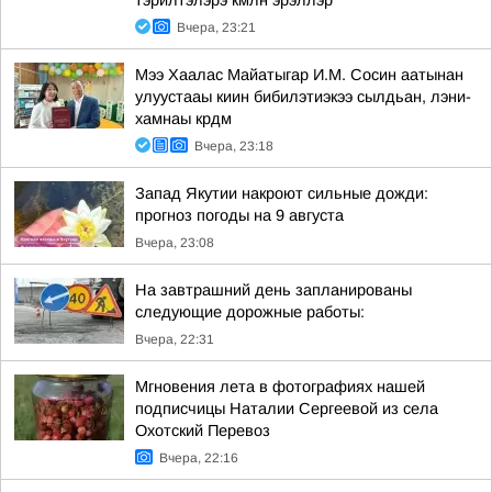
тэрилтэлэрэ кмлн эрэллэр
Вчера, 23:21
Мээ Хаалас Майатыгар И.М. Сосин аатынан
улуустааы киин бибилэтиэкээ сылдьан, лэни-
хамнаы крдм
Вчера, 23:18
Запад Якутии накроют сильные дожди:
прогноз погоды на 9 августа
Вчера, 23:08
На завтрашний день запланированы
следующие дорожные работы:
Вчера, 22:31
Мгновения лета в фотографиях нашей
подписчицы Наталии Сергеевой из села
Охотский Перевоз
Вчера, 22:16