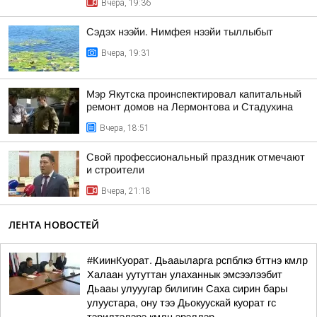
Вчера, 19:36
Сэдэх нээйи. Нимфея нээйи тыллыбыт
Вчера, 19:31
Мэр Якутска проинспектировал капитальный
ремонт домов на Лермонтова и Стадухина
Вчера, 18:51
Свой профессиональный праздник отмечают
и строители
Вчера, 21:18
ЛЕНТА НОВОСТЕЙ
#КиинКуорат. Дьааыларга рспблкэ бттнэ кмлр
Халаан уутуттан улаханнык эмсээлээбит
Дьааы улууугар билигин Саха сирин бары
улуустара, ону тээ Дьокуускай куорат гс