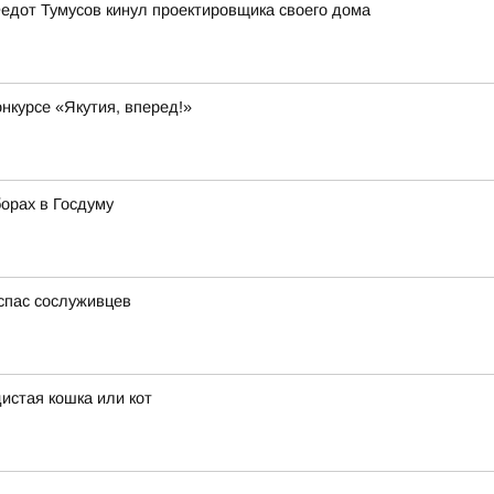
Федот Тумусов кинул проектировщика своего дома
онкурсе «Якутия, вперед!»
орах в Госдуму
 спас сослуживцев
истая кошка или кот