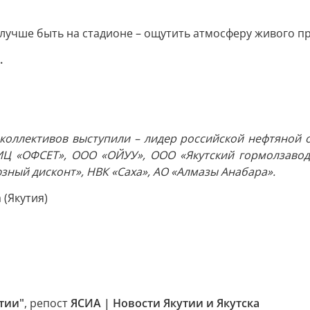
лучше быть на стадионе – ощутить атмосферу живого пр
.
оллективов выступили – лидер российской нефтяной от
, РИЦ «ОФСЕТ», ООО «ОЙУУ», ООО «Якутский гормолзаво
ный дисконт», НВК «Саха», АО «Алмазы Анабара».
(Якутия)
тии"
, репост
ЯСИА | Новости Якутии и Якутска