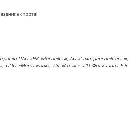
аздника спорта!
расли ПАО «НК «Роснефть», АО «Сахатранснефтегаз»,
д», ООО «Монтажник», ПК «Ситис», ИП Филиппова Е.В.