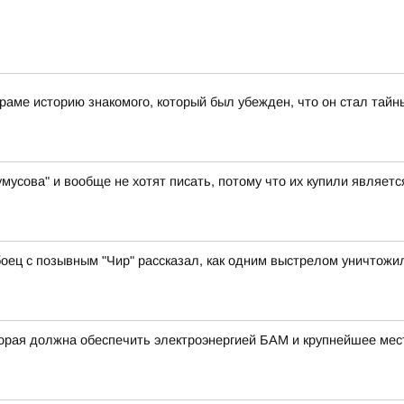
раме историю знакомого, который был убежден, что он стал тай
умусова" и вообще не хотят писать, потому что их купили являе
й боец с позывным "Чир" рассказал, как одним выстрелом уничтож
орая должна обеспечить электроэнергией БАМ и крупнейшее мес