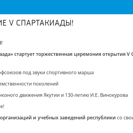
ИЕ V СПАРТАКИАДЫ!
!
ймаада» стартует торжественная церемония открытия 
рофсоюзов под звуки спортивного марша
еемственности поколений
юзного движения Якутии и 130-летию И.Е. Винокурова
е!
ка организаций и учебных заведений республики
со сво