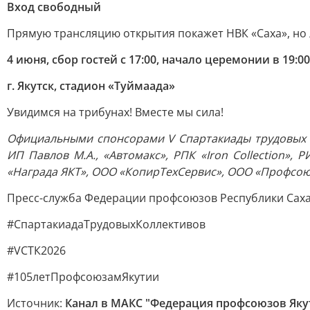
Вход свободный
Прямую трансляцию открытия покажет НВК «Саха», но 
4 июня, сбор гостей с 17:00, начало церемонии в 19:00
г. Якутск, стадион «Туймаада»
Увидимся на трибунах! Вместе мы сила!
Официальными спонсорами V Спартакиады трудовых к
ИП Павлов М.А., «Автомакс», РПК «Iron Collection»
«Награда ЯКТ», ООО «КопирТехСервис», ООО «Профсоюз
Пресс-служба Федерации профсоюзов Республики Саха 
#СпартакиадаТрудовыхКоллективов
#VСТК2026
#105летПрофсоюзамЯкутии
Источник:
Канал в МАКС "Федерация профсоюзов Яку